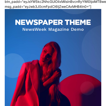
btn_padd="eyJsYW5kc2NhcGUiOiIxMiIsInBvcnRyYWl0IjoiMTBw
msg_padd="eyJwb3J0cmFpdCI6IjZweCAxMHB4In0="]