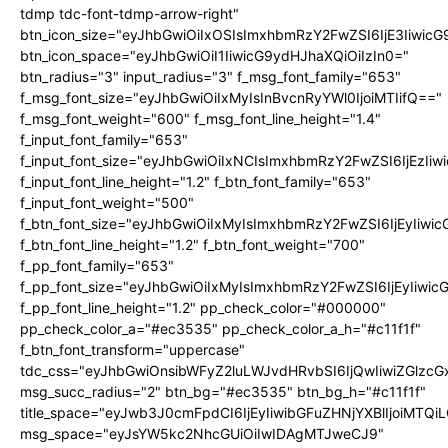
tdmp tdc-font-tdmp-arrow-right"
btn_icon_size="eyJhbGwiOiIxOSIsImxhbmRzY2FwZSI6IjE3Iiwic
btn_icon_space="eyJhbGwiOiI1IiwicG9ydHJhaXQiOiIzIn0="
btn_radius="3" input_radius="3" f_msg_font_family="653"
f_msg_font_size="eyJhbGwiOiIxMyIsInBvcnRyYWl0IjoiMTIifQ=="
f_msg_font_weight="600" f_msg_font_line_height="1.4"
f_input_font_family="653"
f_input_font_size="eyJhbGwiOiIxNCIsImxhbmRzY2FwZSI6IjEzIi
f_input_font_line_height="1.2" f_btn_font_family="653"
f_input_font_weight="500"
f_btn_font_size="eyJhbGwiOiIxMyIsImxhbmRzY2FwZSI6IjEyIiwi
f_btn_font_line_height="1.2" f_btn_font_weight="700"
f_pp_font_family="653"
f_pp_font_size="eyJhbGwiOiIxMyIsImxhbmRzY2FwZSI6IjEyIiwi
f_pp_font_line_height="1.2" pp_check_color="#000000"
pp_check_color_a="#ec3535" pp_check_color_a_h="#c11f1f"
f_btn_font_transform="uppercase"
tdc_css="eyJhbGwiOnsibWFyZ2luLWJvdHRvbSI6IjQwIiwiZGlz
msg_succ_radius="2" btn_bg="#ec3535" btn_bg_h="#c11f1f"
title_space="eyJwb3J0cmFpdCI6IjEyIiwibGFuZHNjYXBlIjoiMTQi
msg_space="eyJsYW5kc2NhcGUiOiIwIDAgMTJweCJ9"