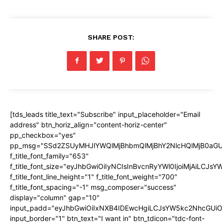
SHARE POST:
[tds_leads title_text="Subscribe" input_placeholder="Email
address" btn_horiz_align="content-horiz-center"
pp_checkbox="yes"
pp_msg="SSd2ZSUyMHJlYWQlMjBhbmQlMjBhY2NlcHQlMjB0aGU
f_title_font_family="653"
f_title_font_size="eyJhbGwiOiIyNCIsInBvcnRyYWl0IjoiMjAiLCJs
f_title_font_line_height="1" f_title_font_weight="700"
f_title_font_spacing="-1" msg_composer="success"
display="column" gap="10"
input_padd="eyJhbGwiOiIxNXB4IDEwcHgiLCJsYW5kc2NhcGUiO
input_border="1" btn_text="I want in" btn_tdicon="tdc-font-