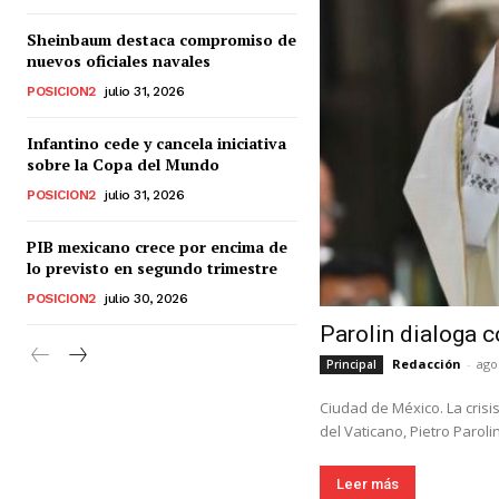
Sheinbaum destaca compromiso de
nuevos oficiales navales
POSICION2
julio 31, 2026
Infantino cede y cancela iniciativa
sobre la Copa del Mundo
POSICION2
julio 31, 2026
PIB mexicano crece por encima de
lo previsto en segundo trimestre
POSICION2
julio 30, 2026
Parolin dialoga 
Redacción
-
ago
Principal
Ciudad de México. La crisi
del Vaticano, Pietro Parolin,
Leer más