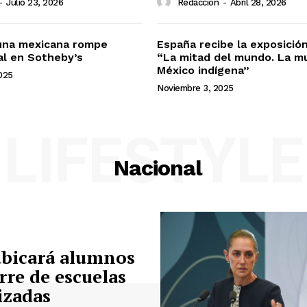
-
Julio 23, 2026
Redacción
-
Abril 28, 2026
una mexicana rompe
España recibe la exposició
al en Sotheby’s
“La mitad del mundo. La mu
México indígena”
025
Noviembre 3, 2025
LIFESTYLE
Nacional
ubicará alumnos
erre de escuelas
izadas