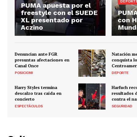
DEPORT
PUMA apuesta por el
freestyle con el SUEDE
PUMA 
XL presentado por
con H
Aczino
Mundi
Denuncian ante FGR
Natación m
presuntas afectaciones en
conquista l
Canal Once
Centroamer
POSICION1
DEPORTE
Harry Styles termina
Harfuch rec
descalzo tras caída en
resultados 
concierto
contra el n
ESPECTÁCULOS
SEGURIDAD