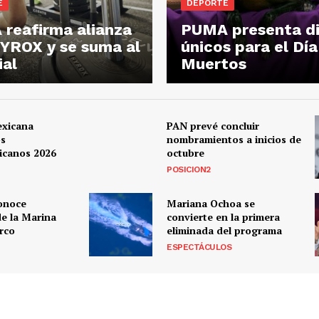
E
DEPORTE
reafirma alianza
PUMA presenta d
YROX y se suma al
únicos para el Día
al
Muertos
exicana
PAN prevé concluir
os
nombramientos a inicios de
icanos 2026
octubre
POSICION2
onoce
Mariana Ochoa se
de la Marina
convierte en la primera
arco
eliminada del programa
ESPECTÁCULOS