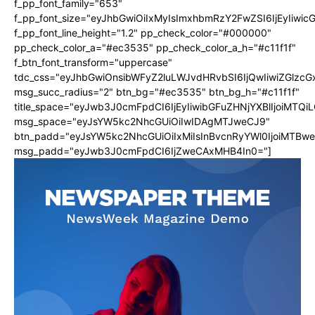
f_pp_font_family="653"
f_pp_font_size="eyJhbGwiOiIxMyIsImxhbmRzY2FwZSI6IjEyIiwi
f_pp_font_line_height="1.2" pp_check_color="#000000"
pp_check_color_a="#ec3535" pp_check_color_a_h="#c11f1f"
f_btn_font_transform="uppercase"
tdc_css="eyJhbGwiOnsibWFyZ2luLWJvdHRvbSI6IjQwIiwiZGlz
msg_succ_radius="2" btn_bg="#ec3535" btn_bg_h="#c11f1f"
title_space="eyJwb3J0cmFpdCI6IjEyIiwibGFuZHNjYXBlIjoiMTQi
msg_space="eyJsYW5kc2NhcGUiOiIwIDAgMTJweCJ9"
btn_padd="eyJsYW5kc2NhcGUiOiIxMiIsInBvcnRyYWl0IjoiMTBw
msg_padd="eyJwb3J0cmFpdCI6IjZweCAxMHB4In0="]