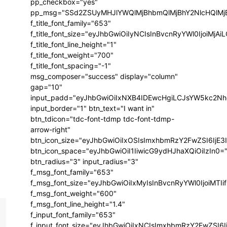
pp_checkbox="yes"
pp_msg="SSd2ZSUyMHJlYWQlMjBhbmQlMjBhY2NlcHQlMj
f_title_font_family="653"
f_title_font_size="eyJhbGwiOiIyNCIsInBvcnRyYWl0IjoiMj
f_title_font_line_height="1"
f_title_font_weight="700"
f_title_font_spacing="-1"
msg_composer="success" display="column"
gap="10"
input_padd="eyJhbGwiOiIxNXB4IDEwcHgiLCJsYW5kc2Nh
input_border="1" btn_text="I want in"
btn_tdicon="tdc-font-tdmp tdc-font-tdmp-
arrow-right"
btn_icon_size="eyJhbGwiOiIxOSIsImxhbmRzY2FwZSI6IjE3
btn_icon_space="eyJhbGwiOiI1IiwicG9ydHJhaXQiOiIzIn0=
btn_radius="3" input_radius="3"
f_msg_font_family="653"
f_msg_font_size="eyJhbGwiOiIxMyIsInBvcnRyYWl0IjoiMTIi
f_msg_font_weight="600"
f_msg_font_line_height="1.4"
f_input_font_family="653"
f_input_font_size="eyJhbGwiOiIxNCIsImxhbmRzY2FwZSI6I