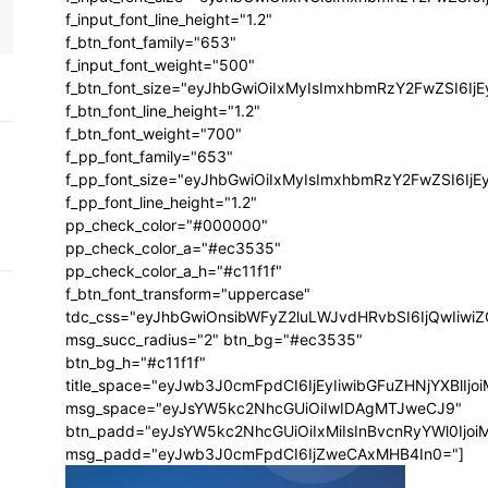
f_input_font_line_height="1.2"
f_btn_font_family="653"
f_input_font_weight="500"
f_btn_font_size="eyJhbGwiOiIxMyIsImxhbmRzY2FwZSI6Ij
f_btn_font_line_height="1.2"
f_btn_font_weight="700"
f_pp_font_family="653"
f_pp_font_size="eyJhbGwiOiIxMyIsImxhbmRzY2FwZSI6IjE
f_pp_font_line_height="1.2"
pp_check_color="#000000"
pp_check_color_a="#ec3535"
pp_check_color_a_h="#c11f1f"
f_btn_font_transform="uppercase"
tdc_css="eyJhbGwiOnsibWFyZ2luLWJvdHRvbSI6IjQwIiw
msg_succ_radius="2" btn_bg="#ec3535"
btn_bg_h="#c11f1f"
title_space="eyJwb3J0cmFpdCI6IjEyIiwibGFuZHNjYXBlIj
msg_space="eyJsYW5kc2NhcGUiOiIwIDAgMTJweCJ9"
btn_padd="eyJsYW5kc2NhcGUiOiIxMiIsInBvcnRyYWl0Ijo
msg_padd="eyJwb3J0cmFpdCI6IjZweCAxMHB4In0="]