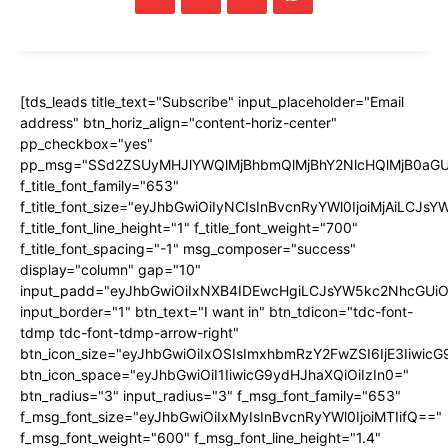
[tds_leads title_text="Subscribe" input_placeholder="Email
address" btn_horiz_align="content-horiz-center"
pp_checkbox="yes"
pp_msg="SSd2ZSUyMHJlYWQlMjBhbmQlMjBhY2NlcHQlMjB0aGU
f_title_font_family="653"
f_title_font_size="eyJhbGwiOiIyNCIsInBvcnRyYWl0IjoiMjAiLCJs
f_title_font_line_height="1" f_title_font_weight="700"
f_title_font_spacing="-1" msg_composer="success"
display="column" gap="10"
input_padd="eyJhbGwiOiIxNXB4IDEwcHgiLCJsYW5kc2NhcGUiO
input_border="1" btn_text="I want in" btn_tdicon="tdc-font-
tdmp tdc-font-tdmp-arrow-right"
btn_icon_size="eyJhbGwiOiIxOSIsImxhbmRzY2FwZSI6IjE3Iiwic
btn_icon_space="eyJhbGwiOiI1IiwicG9ydHJhaXQiOiIzIn0="
btn_radius="3" input_radius="3" f_msg_font_family="653"
f_msg_font_size="eyJhbGwiOiIxMyIsInBvcnRyYWl0IjoiMTIifQ=="
f_msg_font_weight="600" f_msg_font_line_height="1.4"