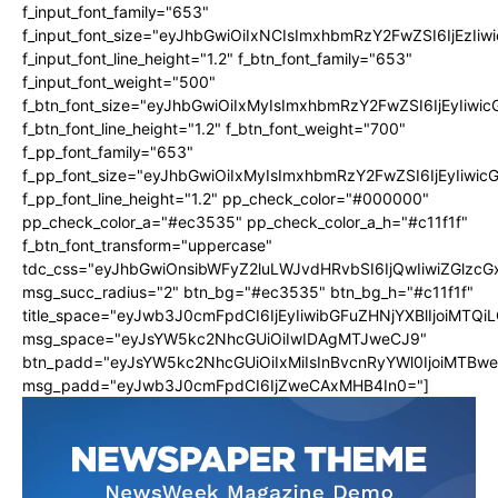
f_input_font_family="653"
f_input_font_size="eyJhbGwiOiIxNCIsImxhbmRzY2FwZSI6IjEzIi
f_input_font_line_height="1.2" f_btn_font_family="653"
f_input_font_weight="500"
f_btn_font_size="eyJhbGwiOiIxMyIsImxhbmRzY2FwZSI6IjEyIiwi
f_btn_font_line_height="1.2" f_btn_font_weight="700"
f_pp_font_family="653"
f_pp_font_size="eyJhbGwiOiIxMyIsImxhbmRzY2FwZSI6IjEyIiwi
f_pp_font_line_height="1.2" pp_check_color="#000000"
pp_check_color_a="#ec3535" pp_check_color_a_h="#c11f1f"
f_btn_font_transform="uppercase"
tdc_css="eyJhbGwiOnsibWFyZ2luLWJvdHRvbSI6IjQwIiwiZGlz
msg_succ_radius="2" btn_bg="#ec3535" btn_bg_h="#c11f1f"
title_space="eyJwb3J0cmFpdCI6IjEyIiwibGFuZHNjYXBlIjoiMTQi
msg_space="eyJsYW5kc2NhcGUiOiIwIDAgMTJweCJ9"
btn_padd="eyJsYW5kc2NhcGUiOiIxMiIsInBvcnRyYWl0IjoiMTBw
msg_padd="eyJwb3J0cmFpdCI6IjZweCAxMHB4In0="]