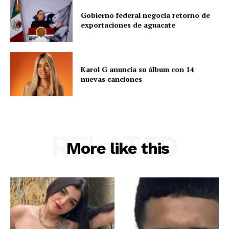
Gobierno federal negocia retorno de
exportaciones de aguacate
Karol G anuncia su álbum con 14
nuevas canciones
RELATED
More like this