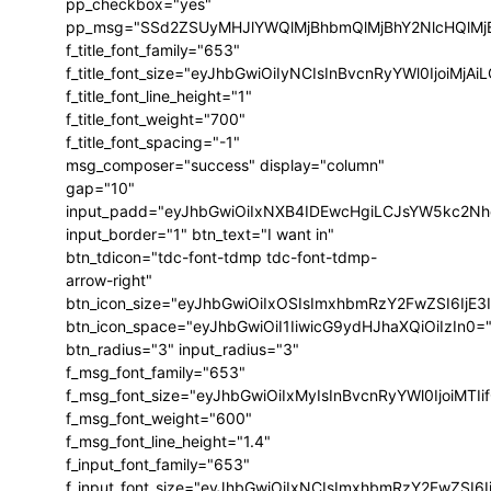
pp_checkbox="yes"
pp_msg="SSd2ZSUyMHJlYWQlMjBhbmQlMjBhY2NlcHQlMj
f_title_font_family="653"
f_title_font_size="eyJhbGwiOiIyNCIsInBvcnRyYWl0IjoiMj
f_title_font_line_height="1"
f_title_font_weight="700"
f_title_font_spacing="-1"
msg_composer="success" display="column"
gap="10"
input_padd="eyJhbGwiOiIxNXB4IDEwcHgiLCJsYW5kc2Nh
input_border="1" btn_text="I want in"
btn_tdicon="tdc-font-tdmp tdc-font-tdmp-
arrow-right"
btn_icon_size="eyJhbGwiOiIxOSIsImxhbmRzY2FwZSI6IjE3
btn_icon_space="eyJhbGwiOiI1IiwicG9ydHJhaXQiOiIzIn0=
btn_radius="3" input_radius="3"
f_msg_font_family="653"
f_msg_font_size="eyJhbGwiOiIxMyIsInBvcnRyYWl0IjoiMTIi
f_msg_font_weight="600"
f_msg_font_line_height="1.4"
f_input_font_family="653"
f_input_font_size="eyJhbGwiOiIxNCIsImxhbmRzY2FwZSI6I