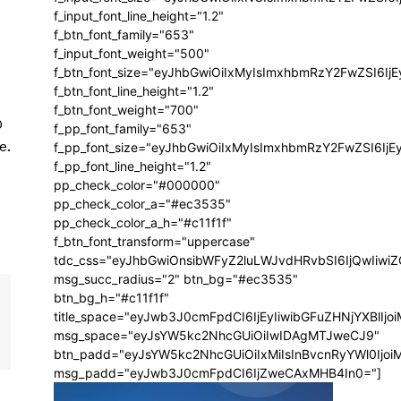
f_input_font_line_height="1.2"
f_btn_font_family="653"
f_input_font_weight="500"
f_btn_font_size="eyJhbGwiOiIxMyIsImxhbmRzY2FwZSI6Ij
f_btn_font_line_height="1.2"
f_btn_font_weight="700"
0
f_pp_font_family="653"
e.
f_pp_font_size="eyJhbGwiOiIxMyIsImxhbmRzY2FwZSI6IjE
f_pp_font_line_height="1.2"
pp_check_color="#000000"
pp_check_color_a="#ec3535"
pp_check_color_a_h="#c11f1f"
f_btn_font_transform="uppercase"
tdc_css="eyJhbGwiOnsibWFyZ2luLWJvdHRvbSI6IjQwIiw
msg_succ_radius="2" btn_bg="#ec3535"
btn_bg_h="#c11f1f"
title_space="eyJwb3J0cmFpdCI6IjEyIiwibGFuZHNjYXBlIj
msg_space="eyJsYW5kc2NhcGUiOiIwIDAgMTJweCJ9"
btn_padd="eyJsYW5kc2NhcGUiOiIxMiIsInBvcnRyYWl0Ijo
msg_padd="eyJwb3J0cmFpdCI6IjZweCAxMHB4In0="]