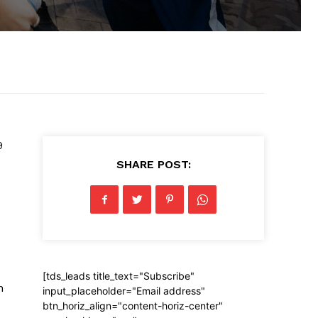
9
SHARE POST:
[tds_leads title_text="Subscribe"
n
input_placeholder="Email address"
btn_horiz_align="content-horiz-center"