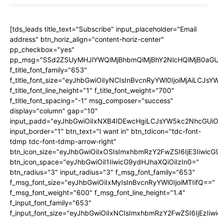
[tds_leads title_text="Subscribe" input_placeholder="Email
address" btn_horiz_align="content-horiz-center"
pp_checkbox="yes"
pp_msg="SSd2ZSUyMHJlYWQlMjBhbmQlMjBhY2NlcHQlMjB0aGU
f_title_font_family="653"
f_title_font_size="eyJhbGwiOiIyNCIsInBvcnRyYWl0IjoiMjAiLCJs
f_title_font_line_height="1" f_title_font_weight="700"
f_title_font_spacing="-1" msg_composer="success"
display="column" gap="10"
input_padd="eyJhbGwiOiIxNXB4IDEwcHgiLCJsYW5kc2NhcGUiO
input_border="1" btn_text="I want in" btn_tdicon="tdc-font-
tdmp tdc-font-tdmp-arrow-right"
btn_icon_size="eyJhbGwiOiIxOSIsImxhbmRzY2FwZSI6IjE3Iiwic
btn_icon_space="eyJhbGwiOiI1IiwicG9ydHJhaXQiOiIzIn0="
btn_radius="3" input_radius="3" f_msg_font_family="653"
f_msg_font_size="eyJhbGwiOiIxMyIsInBvcnRyYWl0IjoiMTIifQ=="
f_msg_font_weight="600" f_msg_font_line_height="1.4"
f_input_font_family="653"
f_input_font_size="eyJhbGwiOiIxNCIsImxhbmRzY2FwZSI6IjEzIi