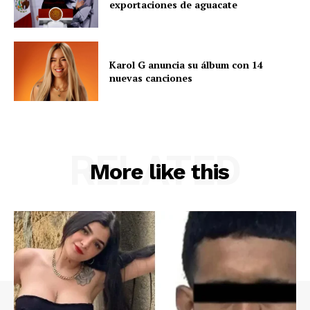
exportaciones de aguacate
Karol G anuncia su álbum con 14
nuevas canciones
RELATED
More like this