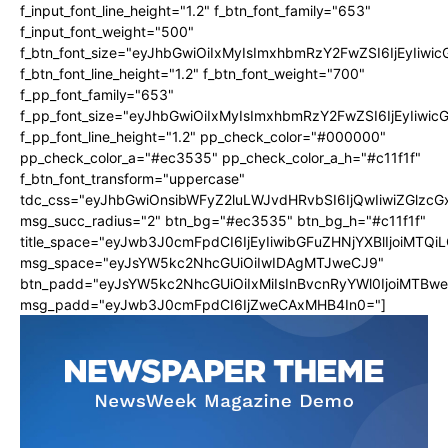
f_input_font_line_height="1.2" f_btn_font_family="653"
f_input_font_weight="500"
f_btn_font_size="eyJhbGwiOiIxMyIsImxhbmRzY2FwZSI6IjEyIiwi
f_btn_font_line_height="1.2" f_btn_font_weight="700"
f_pp_font_family="653"
f_pp_font_size="eyJhbGwiOiIxMyIsImxhbmRzY2FwZSI6IjEyIiwi
f_pp_font_line_height="1.2" pp_check_color="#000000"
pp_check_color_a="#ec3535" pp_check_color_a_h="#c11f1f"
f_btn_font_transform="uppercase"
tdc_css="eyJhbGwiOnsibWFyZ2luLWJvdHRvbSI6IjQwIiwiZGlz
msg_succ_radius="2" btn_bg="#ec3535" btn_bg_h="#c11f1f"
title_space="eyJwb3J0cmFpdCI6IjEyIiwibGFuZHNjYXBlIjoiMTQi
msg_space="eyJsYW5kc2NhcGUiOiIwIDAgMTJweCJ9"
btn_padd="eyJsYW5kc2NhcGUiOiIxMiIsInBvcnRyYWl0IjoiMTBw
msg_padd="eyJwb3J0cmFpdCI6IjZweCAxMHB4In0="]